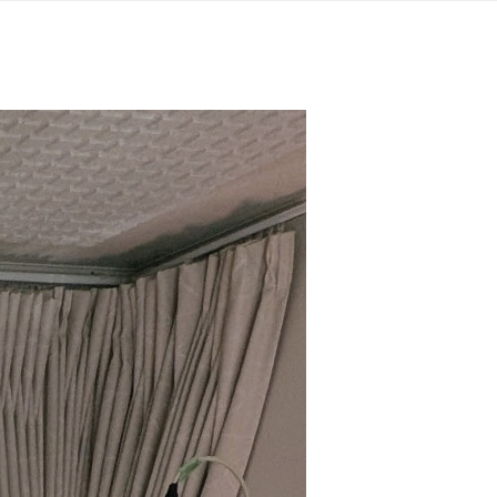
TOP_Try-rec