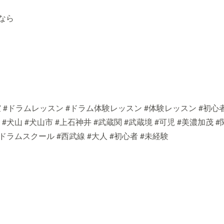
なら
#ドラムレッスン #ドラム体験レッスン #体験レッスン #初心者 #
 #犬山 #犬山市 #上石神井 #武蔵関 #武蔵境 #可児 #美濃加茂 #関
#ドラムスクール #西武線 #大人 #初心者 #未経験