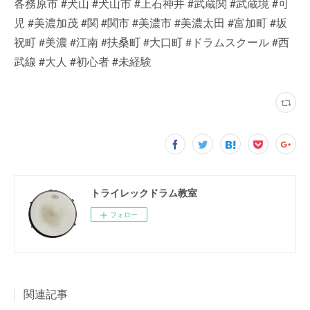
各務原市 #犬山 #犬山市 #上石神井 #武蔵関 #武蔵境 #可
児 #美濃加茂 #関 #関市 #美濃市 #美濃太田 #富加町 #坂
祝町 #美濃 #江南 #扶桑町 #大口町 #ドラムスクール #西
武線 #大人 #初心者 #未経験
トライレックドラム教室
フォロー
関連記事