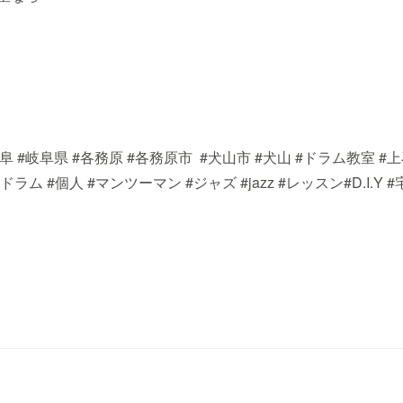
 #岐阜県 #各務原 #各務原市 #犬山市 #犬山 #ドラム教室 #
ラム #個人 #マンツーマン #ジャズ #jazz #レッスン#D.I.Y