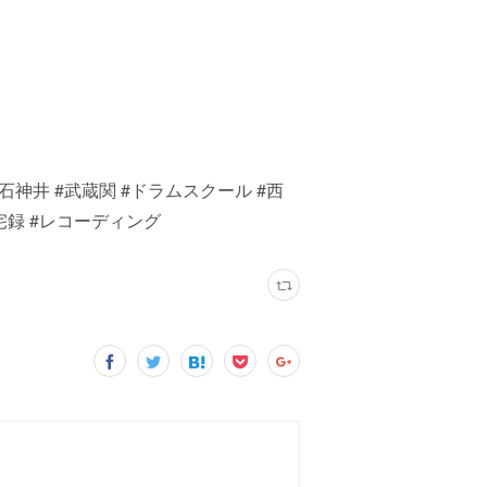
上石神井 #武蔵関 #ドラムスクール #西
 #宅録 #レコーディング