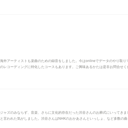
外アーティストも楽曲のための録音をしました。今はonlineでデータのやり取り
のレコーディングに特化したコースもあります。ご興味あるかたは是非お問合せく
ジャズのみならず、音楽、さらに文化的存在だった渋谷さんのお葬式にいってきま
と言われた気がしました。渋谷さんはNHKのおかあさんといっしょ、など多数の曲